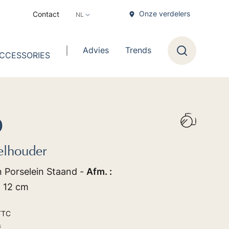
Onze verdelers
Contact
Advies
Trends
CCESSORIES
Zoeken
D
elhouder
n Porselein Staand -
Afm. :
x 12 cm
TTC
s