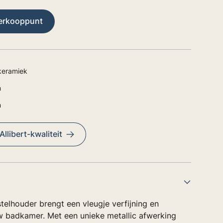
verkooppunt
keramiek
n
n
llibert-kwaliteit
elhouder brengt een vleugje verfijning en
uw badkamer. Met een unieke metallic afwerking