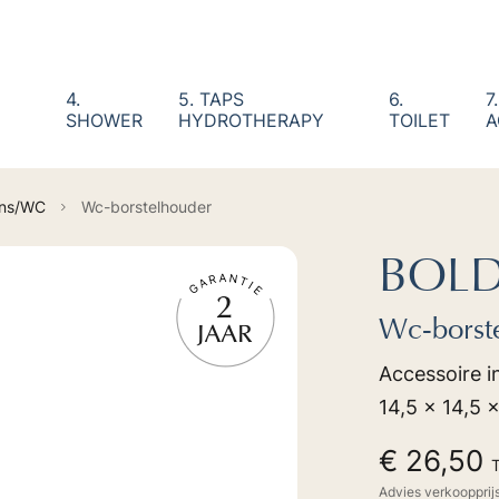
4.
5. TAPS
6.
7.
SHOWER
HYDROTHERAPY
TOILET
A
ains/WC
Wc-borstelhouder
BOL
Wc-borst
Accessoire i
14,5 x 14,5 
€ 26,50
Advies verkoopprij