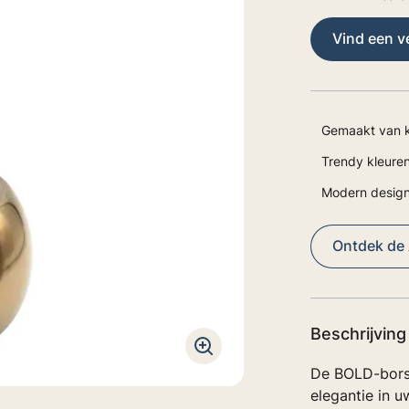
Vind een 
Gemaakt van 
Trendy kleure
Modern desig
Ontdek de A
Beschrijving
De BOLD-borst
elegantie in 