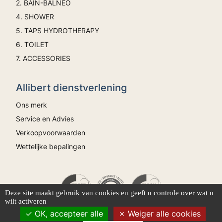
2. BAIN-BALNEO
4. SHOWER
5. TAPS HYDROTHERAPY
6. TOILET
7. ACCESSORIES
Allibert dienstverlening
Ons merk
Service en Advies
Verkoopvoorwaarden
Wettelijke bepalingen
Deze site maakt gebruik van cookies en geeft u controle over wat u
wilt activeren
OK, accepteer alle
Weiger alle cookies
Onze producten worden gegarandeerd met milieukeurmerken.