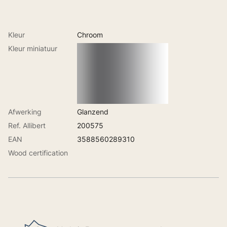
Kleur
Chroom
Kleur miniatuur
Afwerking
Glanzend
Ref. Allibert
200575
EAN
3588560289310
Wood certification