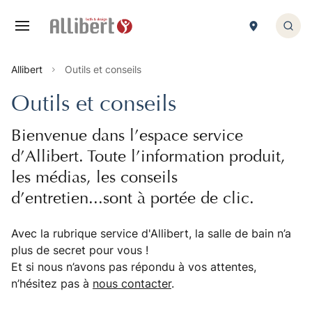
Panneau de gestion des cookies
Rech
1. MEUBLES
2. BAIN-BALNEO
4. DOUCHE
5. ROBINETTERIE HYDRO
6. WC
7. ACCESSOIRES
Allibert
Outils et conseils
Retour
Retour
Retour
Retour
Retour
Retour
Outils et conseils
1. meubles de salle de bain
1. baignoire droite
1. receveur de douche
1. robinetterie
1. abattant de toilette
1. Accessoire salle de bains/WC
Bienvenue dans l’espace service
2. plan de toilette
2. baignoire ilot
2. porte et paroi de douche
2. hydrothérapie
2. pack WC
3. porte-serviette
d’Allibert. Toute l’information produit,
3. miroir
3. tablier de baignoire
3. walk in
3. colonne de douche
9. pièce détachée wc
4. Accessibilité et sécurité
les médias, les conseils
d’entretien...sont à portée de clic.
4. armoire de toilette
5. pare-bain
4. cabine de douche
9. pièce détachée robinetterie hydro
5. luminaire
6. Baignoire balnéo
9. pièce détachée douche
Avec la rubrique service d'Allibert, la salle de bain n’a
plus de secret pour vous !
9. pièce détachée meuble
9. pièce détachée bain
Et si nous n’avons pas répondu à vos attentes,
n’hésitez pas à
nous contacter
.