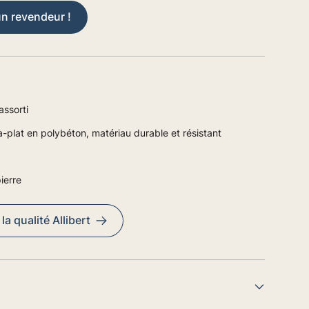
un revendeur !
ssorti
-plat en polybéton, matériau durable et résistant
ierre
a qualité Allibert