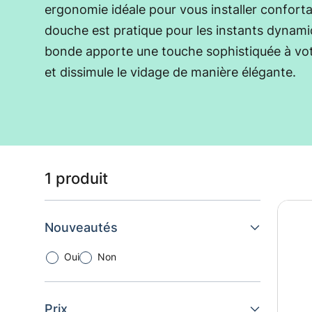
ergonomie idéale pour vous installer confort
douche est pratique pour les instants dyna
bonde apporte une touche sophistiquée à votr
et dissimule le vidage de manière élégante.
Liste des produits
1 produit
Nouveautés
Oui
Non
Prix