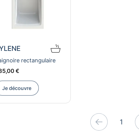
YLENE
aignoire rectangulaire
UR
85
85,00 €
Je découvre
1
Précédent