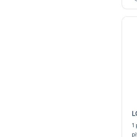
L
1
p