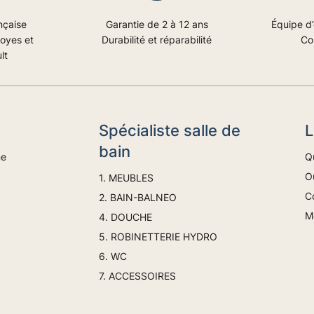
nçaise
Garantie de 2 à 12 ans
Équipe d’
royes et
Durabilité et réparabilité
Co
lt
Spécialiste salle de
L
bain
ne
Q
Ou
1. MEUBLES
C
2. BAIN-BALNEO
M
4. DOUCHE
5. ROBINETTERIE HYDRO
6. WC
7. ACCESSOIRES