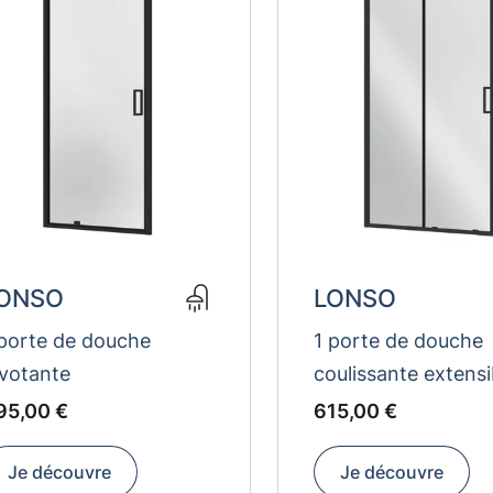
ONSO
LONSO
 porte de douche
1 porte de douche
ivotante
coulissante extensi
UR
95
EUR
615
95,00 €
615,00 €
Je découvre
Je découvre