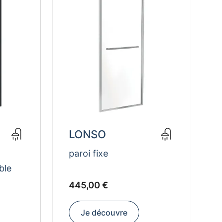
LONSO
paroi fixe
ble
EUR
445
445,00 €
Je découvre