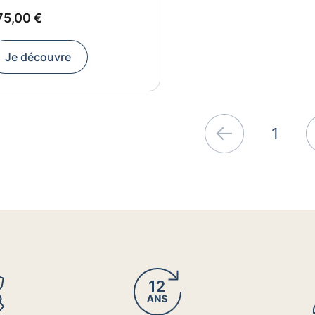
UR
75
75,00 €
Je découvre
1
Précédent