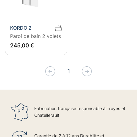
KORDO 2
Paroi de bain 2 volets
EUR
245
245,00 €
1
Précédent
Suivant
Fabrication française responsable à Troyes et
Châtellerault
Garantie de 2 à 12 ans Durabilité et