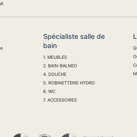
lt
Spécialiste salle de
L
bain
ne
Q
Ou
1. MEUBLES
C
2. BAIN-BALNEO
M
4. DOUCHE
5. ROBINETTERIE HYDRO
6. WC
7. ACCESSOIRES