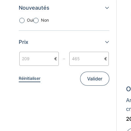
Nouveautés
Oui
Non
Prix
Valider
Réinitialiser
O
Ar
c
E
2
2