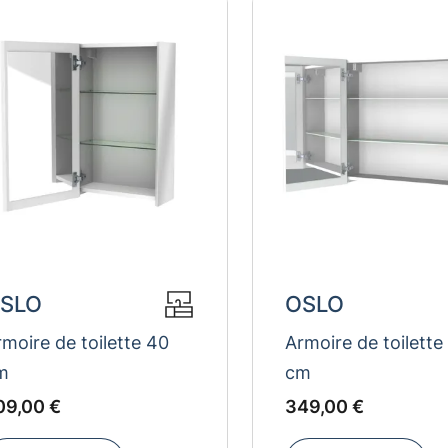
SLO
OSLO
moire de toilette 40
Armoire de toilette
m
cm
UR
09
EUR
349
09,00 €
349,00 €