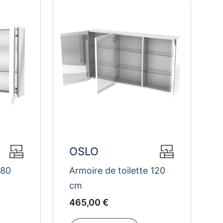
OSLO
 80
Armoire de toilette 120
cm
EUR
465
465,00 €