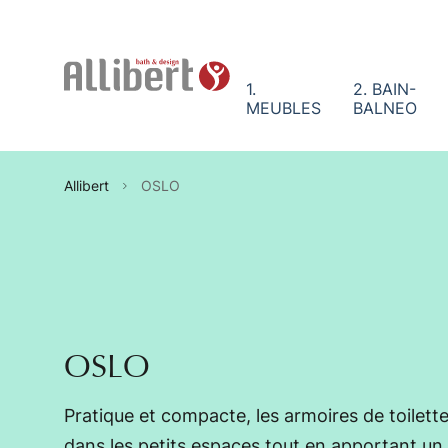
Panneau de gestion des cookies
1.
2. BAIN-
MEUBLES
BALNEO
Allibert
OSLO
OSLO
Pratique et compacte, les armoires de toilette
dans les petits espaces tout en apportant u