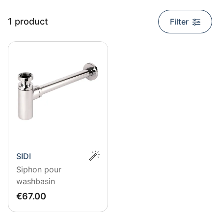
search.list_title
1 product
Filter
SIDI
Siphon pour
washbasin
EUR
67
€67.00