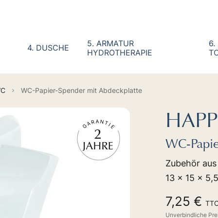
5. ARMATUR
6.
4. DUSCHE
HYDROTHERAPIE
TO
WC
WC-Papier-Spender mit Abdeckplatte
HAPP
WC-Papie
Zubehör aus
13 x 15 x 5,
7,25 €
TT
Unverbindliche Pr