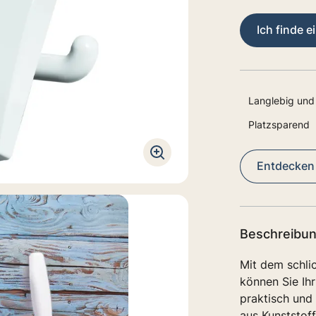
Ich finde e
Langlebig und
Platzsparend
Entdecken S
Beschreibu
Mit dem schli
können Sie Ih
praktisch und
aus Kunststoff