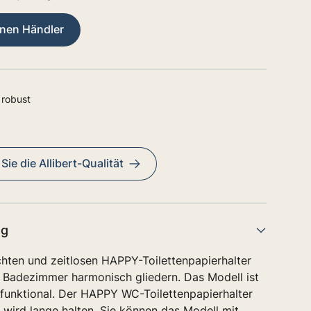
inen Händler
 robust
ie die Allibert-Qualität
ng
chten und zeitlosen HAPPY-Toilettenpapierhalter
r Badezimmer harmonisch gliedern. Das Modell ist
 funktional. Der HAPPY WC-Toilettenpapierhalter
 wird lange halten. Sie können das Modell mit