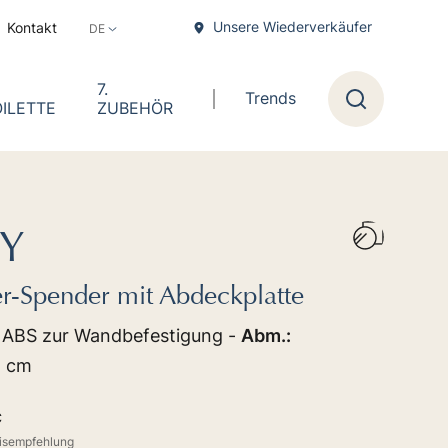
Unsere Wiederverkäufer
Kontakt
7.
Trends
ILETTE
ZUBEHÖR
Forschung
Y
r-Spender mit Abdeckplatte
 ABS zur Wandbefestigung -
Abm.:
5 cm
C
eisempfehlung