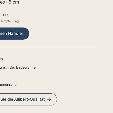
s : 5 cm
€
TTC
eisempfehlung
inen Händler
gn
aum in der Badewanne
annenrand
ie die Allibert-Qualität