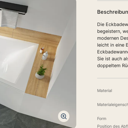
Beschreibu
Die Eckbadewa
begeistern, w
modernen Desi
leicht in eine
Eckbadewanne
Sie ist auch a
doppeltem Rüc
Material
Materialeigensc
Form
Position des Abf