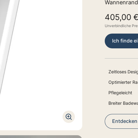
Wannenrande
405,00 
Unverbindliche Pr
Ich finde e
Zeitloses Desi
Optimierter R
Pflegeleicht
Breiter Badew
Entdecken S