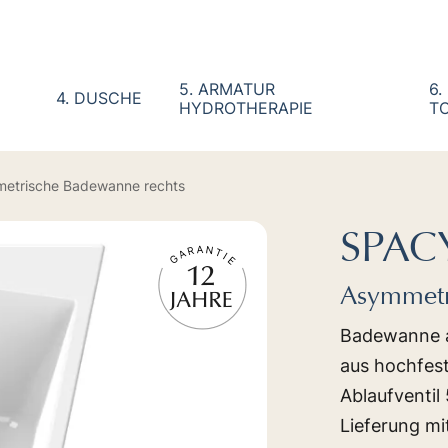
5. ARMATUR
6.
4. DUSCHE
HYDROTHERAPIE
TO
etrische Badewanne rechts
SPAC
Asymmetr
Badewanne au
aus hochfest
Ablaufventil
Lieferung mi