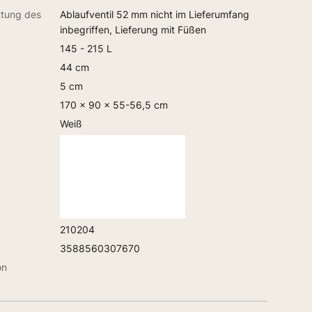
ttung des
Ablaufventil 52 mm nicht im Lieferumfang
inbegriffen, Lieferung mit Füßen
145 - 215 L
44 cm
5 cm
170 x 90 x 55-56,5 cm
Weiß
210204
3588560307670
on