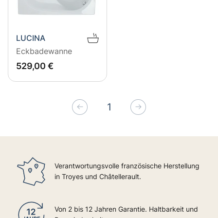
LUCINA
Eckbadewanne
EUR
529
529,00 €
1
Vorherige
Nachfolgend
Verantwortungsvolle französische Herstellung
in Troyes und Châtellerault.
Von 2 bis 12 Jahren Garantie. Haltbarkeit und