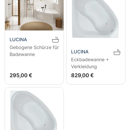
LUCINA
Gebogene Schürze für
LUCINA
Badewanne
Eckbadewanne +
Verkleidung
EUR
295
EUR
829
295,00 €
829,00 €